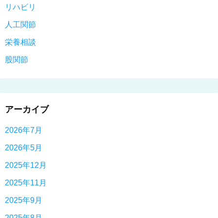
リハビリ
人工関節
栄養相談
股関節
アーカイブ
2026年7月
2026年5月
2025年12月
2025年11月
2025年9月
2025年8月