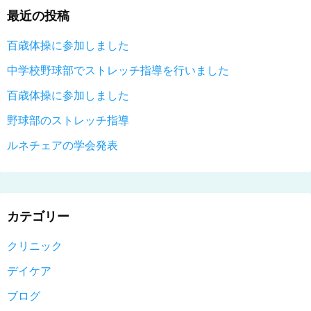
最近の投稿
百歳体操に参加しました
中学校野球部でストレッチ指導を行いました
百歳体操に参加しました
野球部のストレッチ指導
ルネチェアの学会発表
カテゴリー
クリニック
デイケア
ブログ